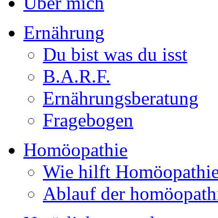
Über mich
Ernährung
Du bist was du isst
B.A.R.F.
Ernährungsberatung
Fragebogen
Homöopathie
Wie hilft Homöopathi
Ablauf der homöopath